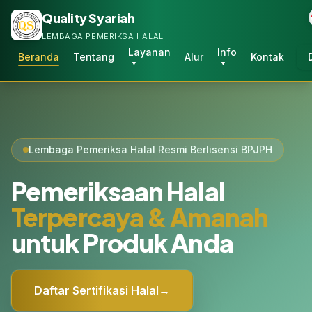
Quality Syariah
LEMBAGA PEMERIKSA HALAL
Layanan
Info
Beranda
Tentang
Alur
Kontak
▼
▼
Lembaga Pemeriksa Halal Resmi Berlisensi BPJPH
Pemeriksaan Halal
Terpercaya & Amanah
untuk Produk Anda
Daftar Sertifikasi Halal
→